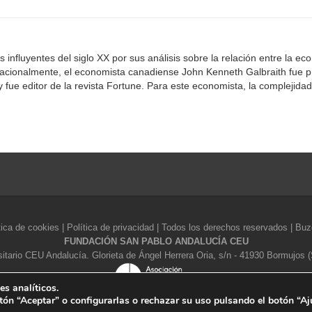
influyentes del siglo XX por sus análisis sobre la relación entre la ec
ernacionalmente, el economista canadiense John Kenneth Galbraith fue p
 fue editor de la revista Fortune. Para este economista, la complejidad 
tica de cookies
|
Política de privacidad
| Todos los derechos reservados |
Buz
FUNDACIÓN SAN PABLO ANDALUCÍA CEU
tario CEU Andalucía. Glorieta de Ángel Herrera Oria, s/n - 41930 Bormujos (
es analíticos.
ón “Aceptar” o configurarlas o rechazar su uso pulsando el botón “Aju
El CEU es una obra de la Asociación Católica de Propagandistas