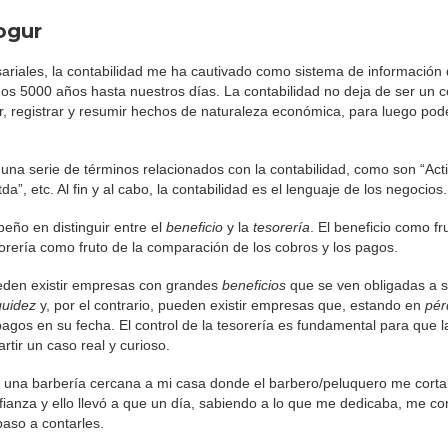
ogur
ariales, la contabilidad me ha cautivado como sistema de información
 5000 años hasta nuestros días. La contabilidad no deja de ser un c
ar, registrar y resumir hechos de naturaleza económica, para luego pod
una serie de términos relacionados con la contabilidad, como son “Acti
da”, etc. Al fin y al cabo, la contabilidad es el lenguaje de los negocios.
ño en distinguir entre el
beneficio
y la
tesorería
. El beneficio como fr
sorería como fruto de la comparación de los cobros y los pagos.
eden existir empresas con grandes
beneficios
que se ven obligadas a so
quidez
y, por el contrario, pueden existir empresas que, estando en
pér
agos en su fecha. El control de la tesorería es fundamental para que l
tir un caso real y curioso.
r una barbería cercana a mi casa donde el barbero/peluquero me corta
nfianza y ello llevó a que un día, sabiendo a lo que me dedicaba, me c
paso a contarles.