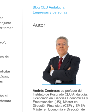
Blog CEU Andalucía
Empresas y personas
 de
onjunto
Autor
er tomar
vo”,
uto de
licitar
didas,
as
Andrés Contreras
es profesor del
Instituto de Posgrado CEU Andalucía.
ba el
Licenciado en Ciencias Económicas y
onfesara
Empresariales (US), Máster en
Dirección Financiera (CEF) y EMBA-
Máster en Economía y Dirección de