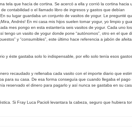
na tela que hacía de cortina. Se acercó a ella y corrió la cortina hacia 
 de contabilidad o el llamado libro de ingresos y gastos que debían
En su lugar guardaba un conjunto de vasitos de yogur. Le pregunté q
: ¡Mira, Andrés! En mi casa mis hijos suelen tomar yogur, yo limpio y gu
 cada mes pongo en esta estantería seis vasitos de yogur. Cada uno los
así tengo un vasito de yogur donde pone “autónomos”, otro en el que d
mpuestos” y “consumibles”, este último hace referencia a jabón de afeita
io y éste gastaba solo lo indispensable, por ello solo tenía esos gasto
dinero recaudado y rellenaba cada vasito con el importe diario que est
vaba para su casa. De esa forma conseguía que cuando llegaba el pago 
tenía reservado el dinero para pagarlo y así nunca se gastaba en su ca
éstica. Si Fray Luca Pacioli levantara la cabeza, seguro que hubiera t