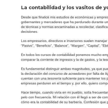
La contabilidad y los vasitos de y
Desde que finalicé mis estudios de económicas y empres
gobernantes y mercaderes que ha perdurado durante unos
de técnicas y normas encaminadas a recolectar, clasific
decisiones.
Los empresarios, directivos e inversores suelen manejar 
“Pasivo”, “Beneficio”, “Balance”, “Margen”, “Capital”, “Ebit
En todos los cursos de contabilidad ponemos mucho empe
comparar la corriente de ingresos y la de gastos, y la te
Es fundamental distinguir ambas magnitudes, ya que pu
la declaración del
concurso de acreedores
por falta de
li
cuentan con una
tesorería
suficiente para mantener los p
empresas perduren en el tiempo y, por ello, quiero compar
Hace tiempo, cuando vivía en mi pueblo, solía frecuenta
pelo con frecuencia. Mi relación con él llegó a ser de co
cómo era la contabilidad de su barbería. Confesión que 