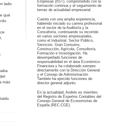
Empresas (IIST), comprometido con la
un lado.
formación continua y el seguimiento de
temas de actualidad empresarial.
ue qué
Cuenta con una amplia experiencia,
ardo
habiendo iniciado su carrera profesional
en el sector de la Auditoría y la
ice
Consultoría, continuando su recorrido
en varios sectores empresariales,
r,
como el Industrial, Sector Público,
Servicios, Gran Consumo,
Construcción, Agrícola, Consultoría,
Formación e Investigación. Ha
s
desempeñado funciones de
responsabilidad en el área Económico-
Financiera y ha colaborado siempre
imaba
directamente con la Dirección General
y el Consejo de Administración.
del
También ha ejercido funciones de
sa más
director general adjunto.
En la actualidad, Andrés es miembro
del Registro de Expertos Contables del
omado
Consejo General de Economistas de
España (REC-CGE).