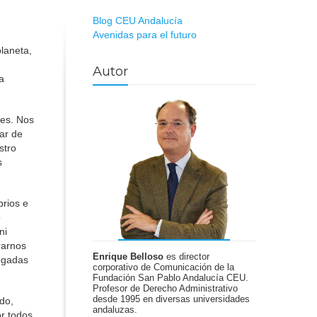
Blog CEU Andalucía
Avenidas para el futuro
planeta,
Autor
a
res. Nos
ar de
stro
s
brios e
o
ni
rarnos
Enrique Belloso
es director
egadas
corporativo de Comunicación de la
Fundación San Pablo Andalucía CEU.
Profesor de Derecho Administrativo
desde 1995 en diversas universidades
do,
andaluzas.
or todos