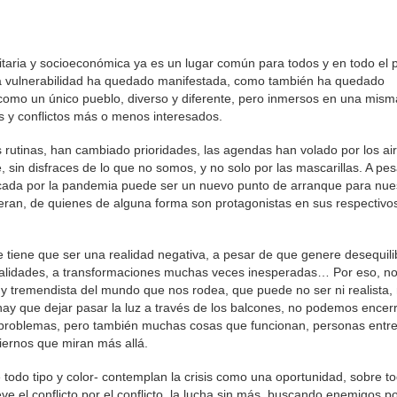
nitaria y socioeconómica ya es un lugar común para todos y en todo el 
stra vulnerabilidad ha quedado manifestada, como también ha quedado
omo un único pueblo, diverso y diferente, pero inmersos en una mism
s y conflictos más o menos interesados.
 rutinas, han cambiado prioridades, las agendas han volado por los ai
sin disfraces de lo que no somos, y no solo por las mascarillas. A pes
ocada por la pandemia puede ser un nuevo punto de arranque para nue
ran, de quienes de alguna forma son protagonistas en sus respectivo
 tiene que ser una realidad negativa, a pesar de que genere desequili
 realidades, a transformaciones muchas veces inesperadas… Por eso, n
 tremendista del mundo que nos rodea, que puede no ser ni realista, 
 hay que dejar pasar la luz a través de los balcones, no podemos encer
s problemas, pero también muchas cosas que funcionan, personas entr
iernos que miran más allá.
 todo tipo y color- contemplan la crisis como una oportunidad, sobre to
e el conflicto por el conflicto, la lucha sin más, buscando enemigos p