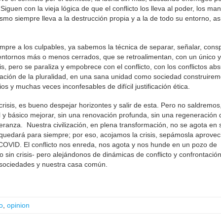
guen con la vieja lógica de que el conflicto los lleva al poder, los ma
mo siempre lleva a la destrucción propia y a la de todo su entorno, así
mpre a los culpables, ya sabemos la técnica de separar, señalar, consp
ar entornos más o menos cerrados, que se retroalimentan, con un único y
is, pero se paraliza y empobrece con el conflicto, con los conflictos ab
tación de la pluralidad, en una sana unidad como sociedad construire
ios y muchas veces inconfesables de difícil justificación ética.
isis, es bueno despejar horizontes y salir de esta. Pero no saldremo
al y básico mejorar, sin una renovación profunda, sin una regeneración 
eranza. Nuestra civilización, en plena transformación, no se agota en 
quedará para siempre; por eso, acojamos la crisis, sepámosla aprovec
 COVID. El conflicto nos enreda, nos agota y nos hunde en un pozo de
sin crisis- pero alejándonos de dinámicas de conflicto y confrontació
s sociedades y nuestra casa común.
o
,
opinion