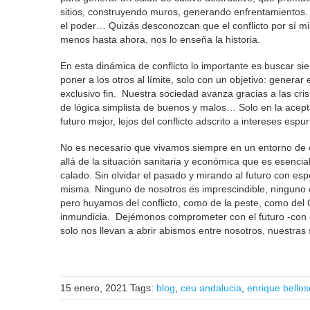
sitios, construyendo muros, generando enfrentamientos. Si
el poder… Quizás desconozcan que el conflicto por sí mis
menos hasta ahora, nos lo enseña la historia.
En esta dinámica de conflicto lo importante es buscar sie
poner a los otros al límite, solo con un objetivo: gener
exclusivo fin. Nuestra sociedad avanza gracias a las cris
de lógica simplista de buenos y malos… Solo en la acep
futuro mejor, lejos del conflicto adscrito a intereses espur
No es necesario que vivamos siempre en un entorno de cr
allá de la situación sanitaria y económica que es esenci
calado. Sin olvidar el pasado y mirando al futuro con esp
misma. Ninguno de nosotros es imprescindible, ninguno 
pero huyamos del conflicto, como de la peste, como del
inmundicia. Dejémonos comprometer con el futuro -con o 
solo nos llevan a abrir abismos entre nosotros, nuestra
15 enero, 2021
Tags:
blog
,
ceu andalucia
,
enrique bellos