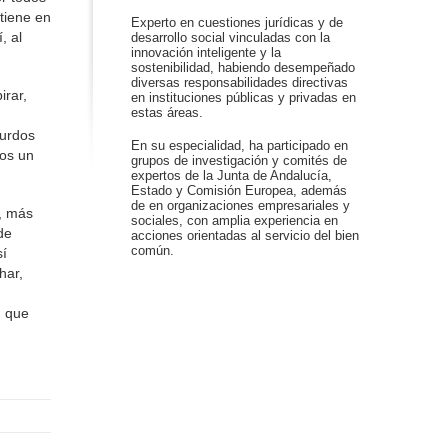
ntiene en
Experto en cuestiones jurídicas y de
, al
desarrollo social vinculadas con la
innovación inteligente y la
sostenibilidad, habiendo desempeñado
diversas responsabilidades directivas
irar,
en instituciones públicas y privadas en
estas áreas.
surdos
En su especialidad, ha participado en
mos un
grupos de investigación y comités de
expertos de la Junta de Andalucía,
Estado y Comisión Europea, además
de en organizaciones empresariales y
s, más
sociales, con amplia experiencia en
de
acciones orientadas al servicio del bien
común.
sí
har,
n que