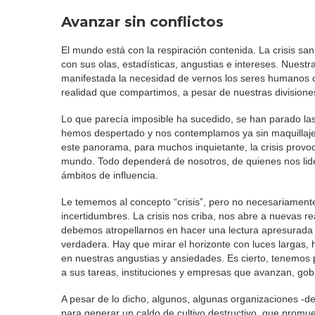
Avanzar sin conflictos
El mundo está con la respiración contenida. La crisis sa
con sus olas, estadísticas, angustias e intereses. Nue
manifestada la necesidad de vernos los seres humanos c
realidad que compartimos, a pesar de nuestras divisione
Lo que parecía imposible ha sucedido, se han parado las
hemos despertado y nos contemplamos ya sin maquillaje, 
este panorama, para muchos inquietante, la crisis prov
mundo. Todo dependerá de nosotros, de quienes nos lide
ámbitos de influencia.
Le tememos al concepto “crisis”, pero no necesariamente
incertidumbres. La crisis nos criba, nos abre a nuevas
debemos atropellarnos en hacer una lectura apresurada y
verdadera. Hay que mirar el horizonte con luces largas,
en nuestras angustias y ansiedades. Es cierto, tenemo
a sus tareas, instituciones y empresas que avanzan, gob
A pesar de lo dicho, algunos, algunas organizaciones -de
para generar un caldo de cultivo destructivo, que promuev