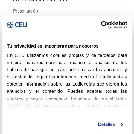
Presentación
Miércoles Culturales
Aula de Cultura
Coro
Tu privacidad es importante para nosotros
En CEU utilizamos cookies propias y de terceros para
Histórico de actividades
mejorar nuestros servicios mediante el análisis de tus
BUZÓN DE
hábitos de navegación, para personalizar los anuncios y
SUGERENCIAS
el contenido según tus intereses, medir el rendimiento y
obtener información sobre las audiencias que vieron los
SERVICIO DE EXTENSIÓN
anuncios y el contenido. Puedes aceptar todas las
UNIVERSITARIA
cookies y seguir navegando haciendo clic en el botón
“ACEPTO”; de forma alternativa, puedes acceder a
Dña. Gloria Jiménez Domínguez
información más detallada y cambiar tus preferencias
ext-universitaria@ceuandalucia.es
antes de otorgar o negar tu consentimiento haciendo clic
954 48 80 48
.
Detalles
en el botón "Personalizar". Para más información puedes