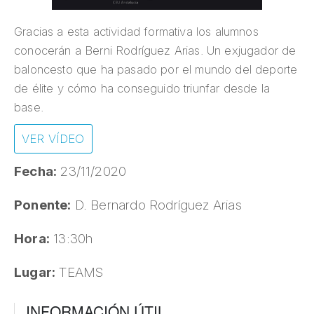
Gracias a esta actividad formativa los alumnos
conocerán a Berni Rodríguez Arias. Un exjugador de
baloncesto que ha pasado por el mundo del deporte
de élite y cómo ha conseguido triunfar desde la
base.
VER VÍDEO
Fecha:
23/11/2020
Ponente:
D. Bernardo Rodríguez Arias
Hora:
13:30h
Lugar:
TEAMS
INFORMACIÓN ÚTIL