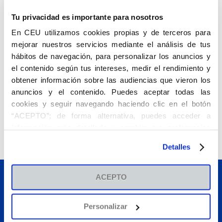
Tu privacidad es importante para nosotros
En CEU utilizamos cookies propias y de terceros para
mejorar nuestros servicios mediante el análisis de tus
hábitos de navegación, para personalizar los anuncios y
SOLICITA INFORMACIÓN
el contenido según tus intereses, medir el rendimiento y
obtener información sobre las audiencias que vieron los
anuncios y el contenido. Puedes aceptar todas las
INSTITUTO CEU DE IDIOMAS
cookies y seguir navegando haciendo clic en el botón
“ACEPTO”; de forma alternativa, puedes acceder a
Campus Universitario CEU Andalucía
información más detallada y cambiar tus preferencias
Glorieta Ángel Herrera Oria, s/n
41930
Bormujos
(
Sevilla
)
antes de otorgar o negar tu consentimiento haciendo clic
954 48 80 00
Detalles
en el botón "Personalizar". Para más información puedes
visitar nuestra
Política de Cookies
.
ACEPTO
Buscar
Personalizar
Estudios