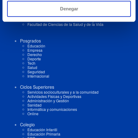
Grados y Máster Universitarios
Denegar
Facultad de Ciencias Empresariales y Jurídicas
Escuela Politécnica Superior
Facultad de Humanidades, Educación y Deporte
Facultad de Ciencias de la Salud y de la Vida
Posgrados
Educación
Empresa
Derecho
Deporte
Tech
Salud
Seguridad
Internacional
Ciclos Superiores
Servicios socioculturales y a la comunidad
Actividades Físicas y Deportivas
Administración y Gestión
Sanidad
Informática y comunicaciones
Online
Colegio
Educación Infantil
Educación Primaria