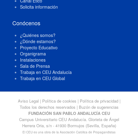
Canal Ético
Solicita información
Conócenos
¿Quiénes somos?
¿Dónde estamos?
Proyecto Educativo
Organigrama
Instalaciones
Sala de Prensa
Trabaja en CEU Andalucía
Trabaja en CEU Global
Aviso Legal
|
Política de cookies
|
Política de privacidad
|
Todos los derechos reservados |
Buzón de sugerencias
FUNDACIÓN SAN PABLO ANDALUCÍA CEU
Campus Universitario CEU Andalucía. Glorieta de Ángel
Herrera Oria, s/n - 41930 Bormujos (Sevilla, España)
El CEU es una obra de la Asociación Católica de Propagandistas