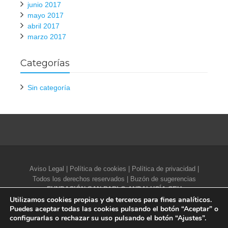
junio 2017
mayo 2017
abril 2017
marzo 2017
Categorías
Sin categoría
Aviso Legal
|
Política de cookies
|
Política de privacidad
|
Todos los derechos reservados |
Buzón de sugerencias
FUNDACIÓN SAN PABLO ANDALUCÍA CEU
Utilizamos cookies propias y de terceros para fines analíticos.
Campus Universitario CEU Andalucía. Glorieta de Ángel
Puedes aceptar todas las cookies pulsando el botón “Aceptar” o
Herrera Oria, s/n - 41930 Bormujos (Sevilla, España)
configurarlas o rechazar su uso pulsando el botón “Ajustes”.