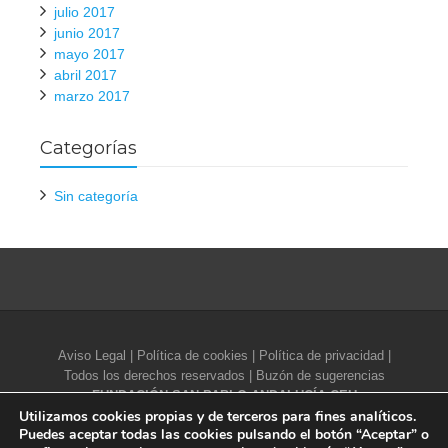
julio 2017
junio 2017
mayo 2017
abril 2017
marzo 2017
Categorías
Sin categoría
Aviso Legal
|
Política de cookies
|
Política de privacidad
|
Todos los derechos reservados |
Buzón de sugerencias
FUNDACIÓN SAN PABLO ANDALUCÍA CEU
Utilizamos cookies propias y de terceros para fines analíticos.
Campus Universitario CEU Andalucía. Glorieta de Ángel
Puedes aceptar todas las cookies pulsando el botón “Aceptar” o
Herrera Oria, s/n - 41930 Bormujos (Sevilla, España)