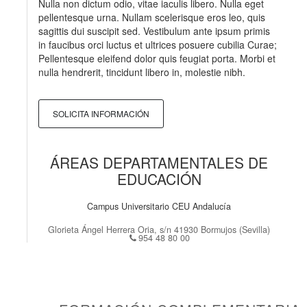
Nulla non dictum odio, vitae iaculis libero. Nulla eget
pellentesque urna. Nullam scelerisque eros leo, quis
sagittis dui suscipit sed. Vestibulum ante ipsum primis
in faucibus orci luctus et ultrices posuere cubilia Curae;
Pellentesque eleifend dolor quis feugiat porta. Morbi et
nulla hendrerit, tincidunt libero in, molestie nibh.
SOLICITA INFORMACIÓN
ÁREAS DEPARTAMENTALES DE
EDUCACIÓN
Campus Universitario CEU Andalucía
Glorieta Ángel Herrera Oria, s/n
41930
Bormujos
(
Sevilla
)
954 48 80 00