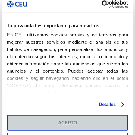
INFORMACIÓN ÚTIL
Tu privacidad es importante para nosotros
Cómo ser alumno de Grado
En CEU utilizamos cookies propias y de terceros para
Cómo ser alumno de Máster
mejorar nuestros servicios mediante el análisis de tus
Becas y Ayudas
hábitos de navegación, para personalizar los anuncios y
Financiación
el contenido según tus intereses, medir el rendimiento y
obtener información sobre las audiencias que vieron los
Normativa Universitaria
anuncios y el contenido. Puedes aceptar todas las
Gestión de la calidad
cookies y seguir navegando haciendo clic en el botón
“ACEPTO”; de forma alternativa, puedes acceder a
información más detallada y cambiar tus preferencias
BUZÓN DE SUGERENCIAS
antes de otorgar o negar tu consentimiento haciendo clic
Detalles
en el botón "Personalizar". Para más información puedes
visitar nuestra
Política de Cookies
.
Horarios de clase (Infantil)
ACEPTO
Horarios de clase (Primaria)