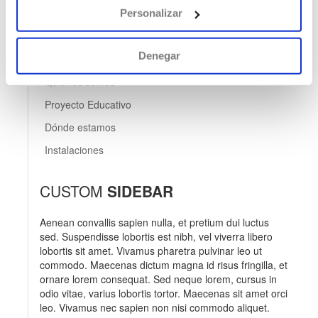
Horarios de tutoría
Personalizar
INFORMACIÓN INSTITUCIONAL
Denegar
Quiénes somos
Proyecto Educativo
Dónde estamos
Instalaciones
CUSTOM
SIDEBAR
Aenean convallis sapien nulla, et pretium dui luctus
sed. Suspendisse lobortis est nibh, vel viverra libero
lobortis sit amet. Vivamus pharetra pulvinar leo ut
commodo. Maecenas dictum magna id risus fringilla, et
ornare lorem consequat. Sed neque lorem, cursus in
odio vitae, varius lobortis tortor. Maecenas sit amet orci
leo. Vivamus nec sapien non nisi commodo aliquet.